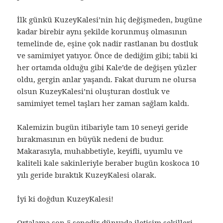
İlk günkü KuzeyKalesi’nin hiç değişmeden, bugüne
kadar birebir aynı şekilde korunmuş olmasının
temelinde de, eşine çok nadir rastlanan bu dostluk
ve samimiyet yatıyor. Önce de dediğim gibi; tabii ki
her ortamda olduğu gibi Kale’de de değişen yüzler
oldu, gergin anlar yaşandı. Fakat durum ne olursa
olsun KuzeyKalesi’ni oluşturan dostluk ve
samimiyet temel taşları her zaman sağlam kaldı.
Kalemizin bugün itibariyle tam 10 seneyi geride
bırakmasının en büyük nedeni de budur.
Makarasıyla, muhabbetiyle, keyifli, uyumlu ve
kaliteli kale sakinleriyle beraber bugün koskoca 10
yılı geride bıraktık KuzeyKalesi olarak.
İyi ki doğdun KuzeyKalesi!
Ortalama son 5 senedir dünyada iletişim şekilleri