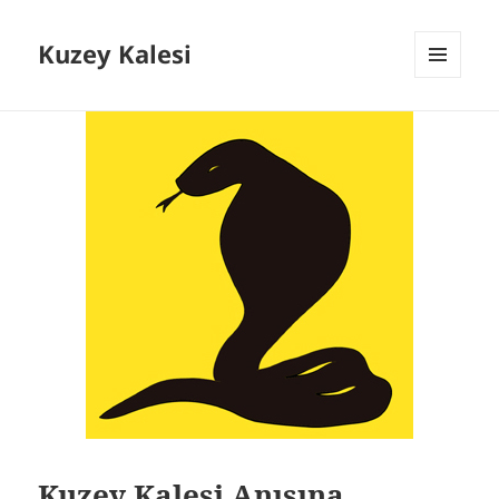
Kuzey Kalesi
MENÜ
VE
BILEŞENLER
Kuzey Kalesi Anısına